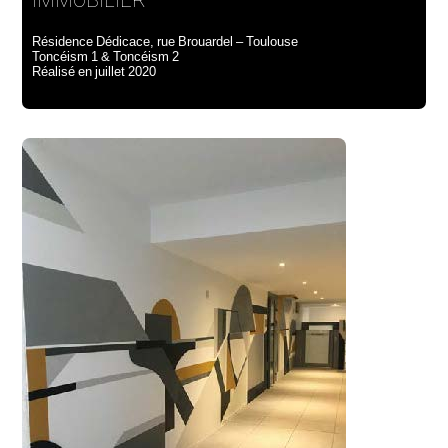
Résidence Dédicace, rue Brouardel – Toulouse
Toncéism 1 & Toncéism 2
Réalisé en juillet 2020