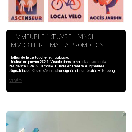
1 IMMEUBLE 1 ŒUVRE – VINCI
IMMOBILIER – MATEA PROMOTION
Halles de la cartoucherie, Toulouse.
Réalisé en janvier 2024. Visible dans le hall d’accueil de la
résidence Live in Osmose. Œuvre en Réalité Augmentée
Signalétique. Œuvre à encadrer signée et numérotée + Totebag
VIDÉO