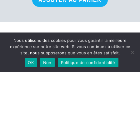
Une question, un
Nous utilisons des cookies pour vous garantir la meilleure
expérience sur notre site web. Si vous continuez à utiliser ce
site, nous supposerons que vous en êtes satisfait.
projet d’achat, laissez
OK
Non
Politique de confidentialité
un message ici !
Votre nom
*
Prénom
Nom