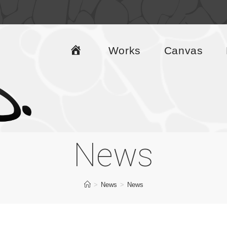
H
Works
Canvas
o
m
e
News
>
News
>
News