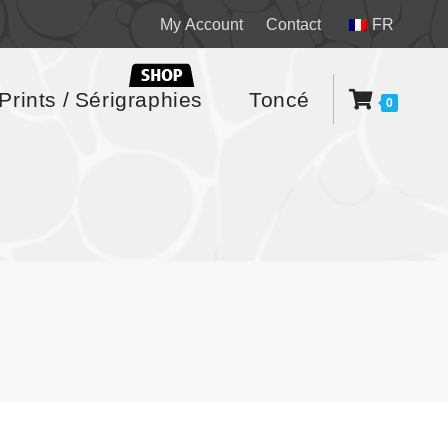
My Account
Contact
FR
Prints / Sérigraphies
Toncé
0